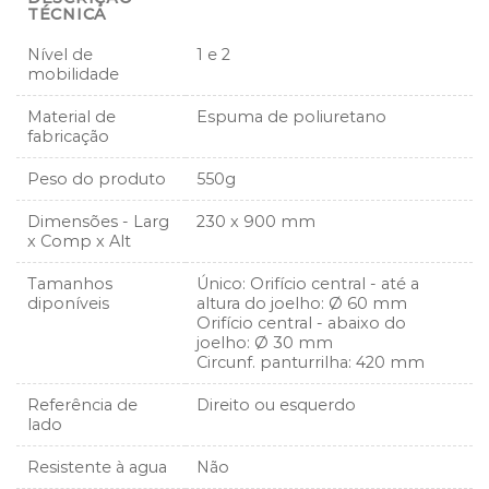
TÉCNICA
Nível de
1 e 2
mobilidade
Material de
Espuma de poliuretano
fabricação
Peso do produto
550g
Dimensões - Larg
230 x 900 mm
x Comp x Alt
Tamanhos
Único: Orifício central - até a
diponíveis
altura do joelho: Ø 60 mm
Orifício central - abaixo do
joelho: Ø 30 mm
Circunf. panturrilha: 420 mm
Referência de
Direito ou esquerdo
lado
Resistente à agua
Não